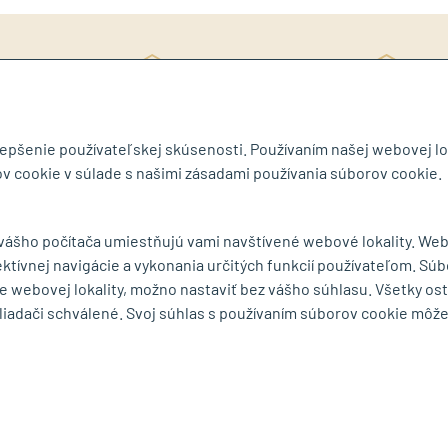
Rý
ite si katalóg
3D návrh ZDARMA
ob
lepšenie používateľskej skúsenosti. Používaním našej webovej lo
v cookie v súlade s našimi zásadami používania súborov cookie.
byt.sk
 vášho počítača umiestňujú vami navštívené webové lokality. We
ektívnej navigácie a vykonania určitých funkcií používateľom. Súb
MENU
e webovej lokality, možno nastaviť bez vášho súhlasu. Všetky os
liadači schválené. Svoj súhlas s používaním súborov cookie môž
ká 75
O spoločnosti
Ochrana osobných
rešov
Série a výrobcovia
Obchodné podmie
mape
Dodacie podmienky
Reklamačný poria
Cookies
Odstúpiť od zmluv