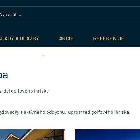
KLADY A DLAŽBY
AKCIE
REFERENCIE
pa
srdci golfového ihriska
 lyžovačky a aktívneho oddychu, uprostred golfového ihriska.