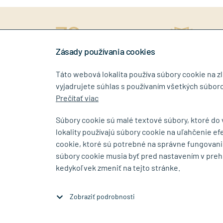
ný prístup
rokov na trhu
Stiahn
níkovi
Zásady používania cookies
Táto webová lokalita používa súbory cookie na z
vyjadrujete súhlas s používaním všetkých súboro
0917 268 507
info@tin
Prečítať viac
Súbory cookie sú malé textové súbory, ktoré do
lokality používajú súbory cookie na uľahčenie ef
SHOWROOM
cookie, ktoré sú potrebné na správne fungovani
súbory cookie musia byť pred nastavením v preh
Bajkalská 5/A
Budovateľs
kedykoľvek zmeniť na tejto stránke.
SK-83104 Bratislava
SK-08001 P
Zobraziť na mape
Zobraziť na 
Zobraziť podrobnosti