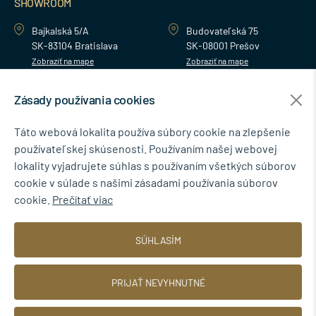
SHOWROOM
Bajkalská 5/A
Budovateľská 75
SK-83104 Bratislava
SK-08001 Prešov
Zobraziť na mape
Zobraziť na mape
Zásady používania cookies
MENU
Táto webová lokalita používa súbory cookie na zlepšenie
používateľskej skúsenosti. Používaním našej webovej
NEWSLETTER
lokality vyjadrujete súhlas s používaním všetkých súborov
cookie v súlade s našimi zásadami používania súborov
cookie.
Prečítať viac
Súhlasím so spracovaním osobných údajov pre marketingové účely.
SÚHLASÍM
Zásady ochrany osobných údajov
.
PRIJAŤ NEVYHNUTNÉ