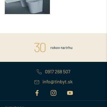
rokov na trhu
0917 268 507
info@tinbyt.sk