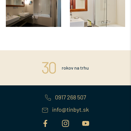
rokov na trhu
0917 268 507
info@tinbyt.sk