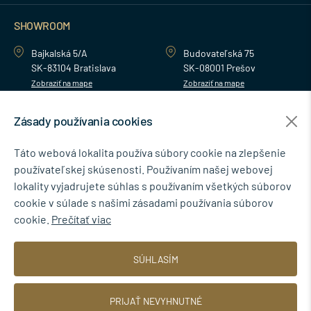
SHOWROOM
Bajkalská 5/A
Budovateľská 75
SK-83104 Bratislava
SK-08001 Prešov
Zobraziť na mape
Zobraziť na mape
Zásady používania cookies
MENU
Táto webová lokalita používa súbory cookie na zlepšenie
používateľskej skúsenosti. Používaním našej webovej
NEWSLETTER
lokality vyjadrujete súhlas s používaním všetkých súborov
cookie v súlade s našimi zásadami používania súborov
cookie.
Prečítať viac
Súhlasím so spracovaním osobných údajov pre marketingové účely.
SÚHLASÍM
Zásady ochrany osobných údajov
.
PRIJAŤ NEVYHNUTNÉ