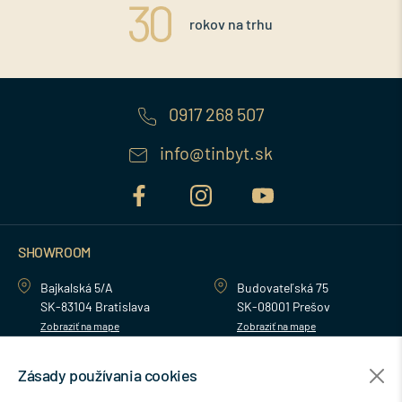
rokov na trhu
0917 268 507
info@tinbyt.sk
SHOWROOM
Bajkalská 5/A
Budovateľská 75
SK-83104 Bratislava
SK-08001 Prešov
Zobraziť na mape
Zobraziť na mape
Zásady používania cookies
MENU