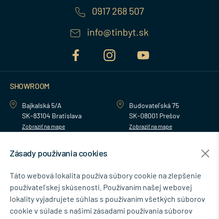
0917 268 507
info@tinbyt.sk
SHOWROOM
Bajkalská 5/A
Budovateľská 75
SK-83104 Bratislava
SK-08001 Prešov
Zobraziť na mape
Zobraziť na mape
Zásady používania cookies
MENU
Táto webová lokalita používa súbory cookie na zlepšenie
používateľskej skúsenosti. Používaním našej webovej
NEWSLETTER
lokality vyjadrujete súhlas s používaním všetkých súborov
cookie v súlade s našimi zásadami používania súborov