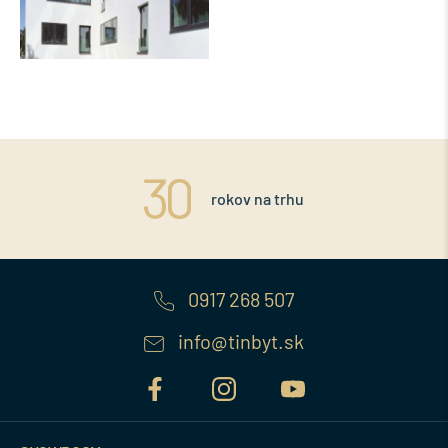
rokov na trhu
0917 268 507
info@tinbyt.sk