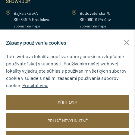
SHOWROOM
Bajkalská 5/A
Budovateľská 75
SK-83104 Bratislava
SK-08001 Prešov
Zobraziť na mape
Zobraziť na mape
Zásady používania cookies
MENU
Táto webová lokalita používa súbory cookie na zlepšenie
používateľskej skúsenosti. Používaním našej webovej
NEWSLETTER
lokality vyjadrujete súhlas s používaním všetkých súborov
cookie v súlade s našimi zásadami používania súborov
cookie.
Prečítať viac
Súhlasím so spracovaním osobných údajov pre marketingové účely.
SÚHLASÍM
Zásady ochrany osobných údajov
.
PRIJAŤ NEVYHNUTNÉ