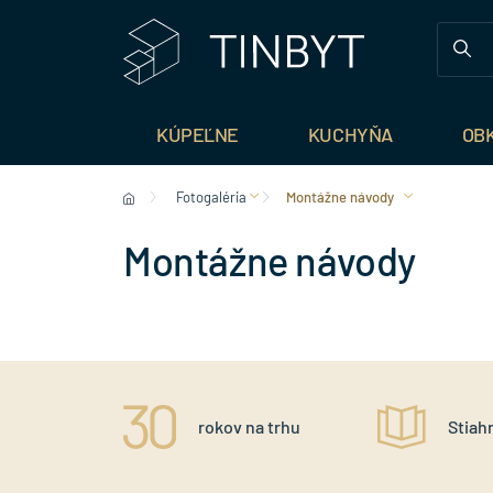
KÚPEĽNE
KUCHYŇA
OB
Fotogaléria
Montážne návody
Montážne návody
ný prístup
rokov na trhu
Stiahn
níkovi