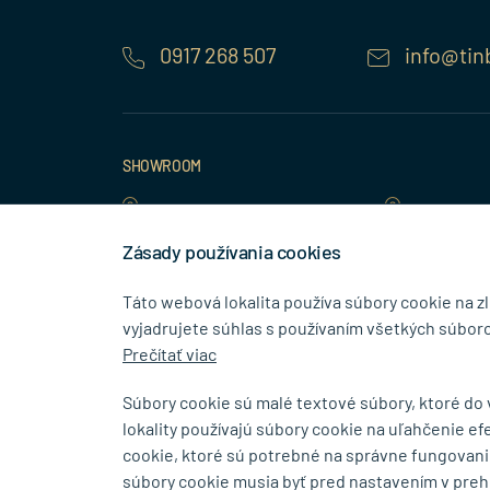
0917 268 507
info@tin
SHOWROOM
Bajkalská 5/A
Budovateľs
SK-83104 Bratislava
SK-08001 P
Zásady používania cookies
Zobraziť na mape
Zobraziť na 
Táto webová lokalita používa súbory cookie na z
vyjadrujete súhlas s používaním všetkých súboro
Prečítať viac
Súbory cookie sú malé textové súbory, ktoré do
lokality používajú súbory cookie na uľahčenie ef
cookie, ktoré sú potrebné na správne fungovani
súbory cookie musia byť pred nastavením v preh