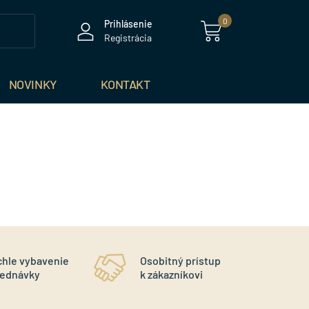
0
Prihlásenie
Registrácia
NOVINKY
KONTAKT
chle vybavenie
Osobitný prístup
r
jednávky
k zákazníkovi