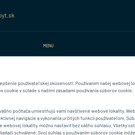
byt.sk
MENU
ká 75
O spoločnosti
Ochrana osobných
rešov
Série a výrobcovia
Obchodné podmie
mape
Dodacie podmienky
Reklamačný poria
Cookies
Odstúpiť od zmluv
lepšenie používateľskej skúsenosti. Používaním našej webovej lo
v cookie v súlade s našimi zásadami používania súborov cookie.
 vášho počítača umiestňujú vami navštívené webové lokality. We
ektívnej navigácie a vykonania určitých funkcií používateľom. Súb
e webovej lokality, možno nastaviť bez vášho súhlasu. Všetky os
liadači schválené. Svoj súhlas s používaním súborov cookie môž