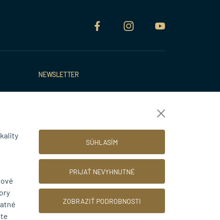
NEWSLETTER
 údajov
nky
dok
Súhlasím so spracovaním osobných údajov
y tu
pre marketingové účely.
Zásady ochrany
kality
SÚHLASÍM
osobných údajov
.
PRIJAŤ NEVYHNUTNÉ
bové
© 2026 TINBYT s.r.o.
ory
Web dizajn: MARLOW DESIGN
ZOBRAZIŤ PODROBNOSTI
tatné
ete