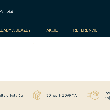
KLADY A DLAŽBY
AKCIE
REFERENCIE
Rý
ite si katalóg
3D návrh ZDARMA
ob