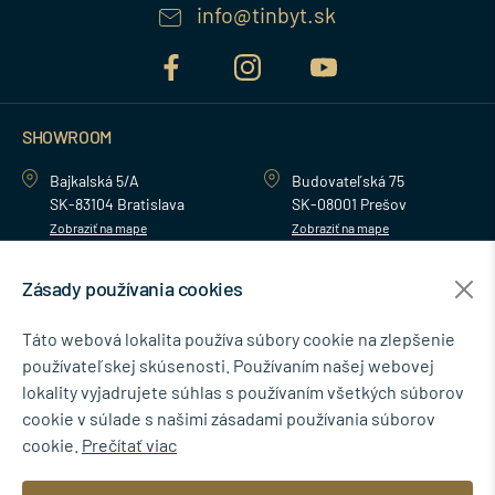
info@tinbyt.sk
SHOWROOM
Bajkalská 5/A
Budovateľská 75
SK-83104 Bratislava
SK-08001 Prešov
Zobraziť na mape
Zobraziť na mape
Zásady používania cookies
MENU
Táto webová lokalita používa súbory cookie na zlepšenie
používateľskej skúsenosti. Používaním našej webovej
NEWSLETTER
lokality vyjadrujete súhlas s používaním všetkých súborov
cookie v súlade s našimi zásadami používania súborov
cookie.
Prečítať viac
Súhlasím so spracovaním osobných údajov pre marketingové účely.