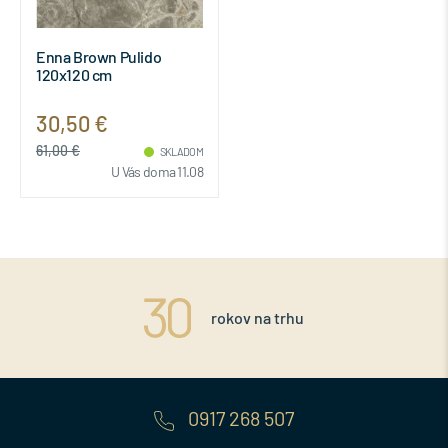
Enna Brown Pulido
120x120 cm
30,50 €
61,00 €
SKLADOM
U Vás doma 11.08
rokov na trhu
0917 268 507