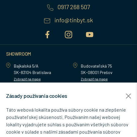
0917 268 507
info@tinbyt.sk
SHOWROOM
Bajkalská 5/A
Budovateľská 75
SK-83104 Bratislava
SK-08001 Prešov
Zobraziť na mape
Zobraziť na mape
Zásady používania cookies
MENU
Táto webová lokalita používa súbory cookie na zlepšenie
používateľskej skúsenosti. Používaním našej webovej
NEWSLETTER
lokality vyjadrujete súhlas s používaním všetkých súborov
cookie v súlade s našimi zásadami používania súborov