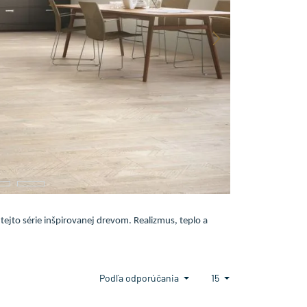
ejto série inšpirovanej drevom. Realizmus, teplo a
Podľa odporúčania
15