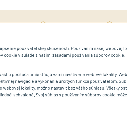
Rý
ite si katalóg
3D návrh ZDARMA
ob
lepšenie používateľskej skúsenosti. Používaním našej webovej lo
v cookie v súlade s našimi zásadami používania súborov cookie.
byt.sk
 vášho počítača umiestňujú vami navštívené webové lokality. We
ektívnej navigácie a vykonania určitých funkcií používateľom. Súb
MENU
e webovej lokality, možno nastaviť bez vášho súhlasu. Všetky os
liadači schválené. Svoj súhlas s používaním súborov cookie môž
ká 75
O spoločnosti
Ochrana osobných
rešov
Série a výrobcovia
Obchodné podmie
mape
Dodacie podmienky
Reklamačný poria
Cookies
Odstúpiť od zmluv