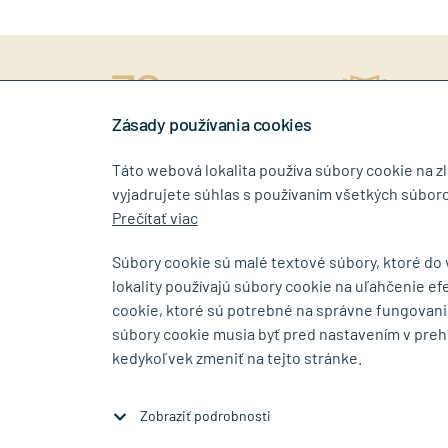
ný prístup
rokov na trhu
Stiahn
níkovi
Zásady používania cookies
Táto webová lokalita používa súbory cookie na z
vyjadrujete súhlas s používaním všetkých súboro
0917 268 507
info@tin
Prečítať viac
Súbory cookie sú malé textové súbory, ktoré do
lokality používajú súbory cookie na uľahčenie ef
SHOWROOM
cookie, ktoré sú potrebné na správne fungovani
súbory cookie musia byť pred nastavením v preh
Bajkalská 5/A
Budovateľs
kedykoľvek zmeniť na tejto stránke.
SK-83104 Bratislava
SK-08001 P
Zobraziť na mape
Zobraziť na 
Zobraziť podrobnosti