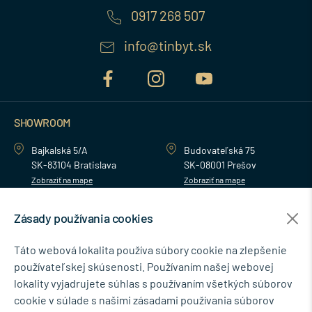
0917 268 507
info@tinbyt.sk
SHOWROOM
Bajkalská 5/A
Budovateľská 75
SK-83104 Bratislava
SK-08001 Prešov
Zobraziť na mape
Zobraziť na mape
Zásady používania cookies
MENU
Táto webová lokalita používa súbory cookie na zlepšenie
používateľskej skúsenosti. Používaním našej webovej
NEWSLETTER
lokality vyjadrujete súhlas s používaním všetkých súborov
cookie v súlade s našimi zásadami používania súborov