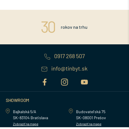
rokov na trhu
0917 268 507
info@tinbyt.sk
SHOWROOM
Bajkalská 5/A
Budovateľská 75
SK-83104 Bratislava
SK-08001 Prešov
Zobraziť na mape
Zobraziť na mape