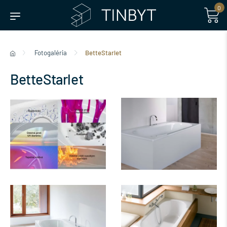
0
Fotogaléria
BetteStarlet
BetteStarlet