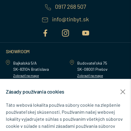
0917 268 507
info@tinbyt.sk
SHOWROOM
Bajkalská 5/A
Budovateľská 75
SK-83104 Bratislava
SK-08001 Prešov
Zobraziť na mape
Zobraziť na mape
Zásady používania cookies
MENU
Táto webová lokalita používa súbory cookie na zlepšenie
používateľskej skúsenosti. Používaním našej webovej
NEWSLETTER
lokality vyjadrujete súhlas s používaním všetkých súborov
cookie v súlade s našimi zásadami používania súborov