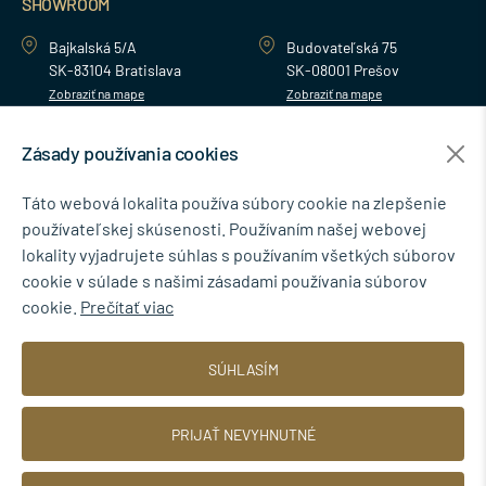
SHOWROOM
Bajkalská 5/A
Budovateľská 75
SK-83104 Bratislava
SK-08001 Prešov
Zobraziť na mape
Zobraziť na mape
Zásady používania cookies
MENU
Táto webová lokalita používa súbory cookie na zlepšenie
používateľskej skúsenosti. Používaním našej webovej
NEWSLETTER
lokality vyjadrujete súhlas s používaním všetkých súborov
cookie v súlade s našimi zásadami používania súborov
cookie.
Prečítať viac
Súhlasím so spracovaním osobných údajov pre marketingové účely.
SÚHLASÍM
Zásady ochrany osobných údajov
.
PRIJAŤ NEVYHNUTNÉ