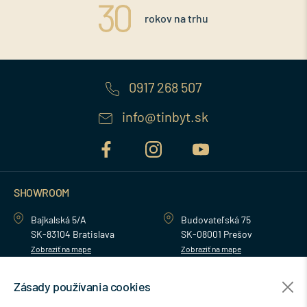
rokov na trhu
0917 268 507
info@tinbyt.sk
SHOWROOM
Bajkalská 5/A
Budovateľská 75
SK-83104 Bratislava
SK-08001 Prešov
Zobraziť na mape
Zobraziť na mape
Zásady používania cookies
MENU