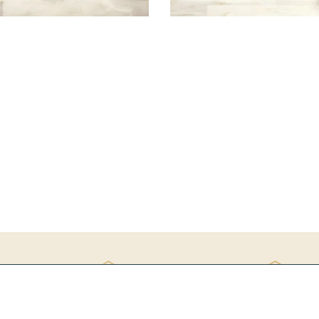
Rý
ite si katalóg
3D návrh ZDARMA
ob