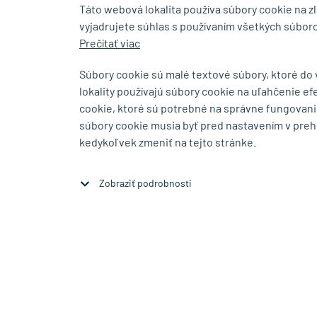
Táto webová lokalita používa súbory cookie na z
vyjadrujete súhlas s používaním všetkých súboro
0917 268 507
info@tin
Prečítať viac
Súbory cookie sú malé textové súbory, ktoré do
lokality používajú súbory cookie na uľahčenie ef
SHOWROOM
cookie, ktoré sú potrebné na správne fungovani
súbory cookie musia byť pred nastavením v preh
Bajkalská 5/A
Budovateľs
kedykoľvek zmeniť na tejto stránke.
SK-83104 Bratislava
SK-08001 P
Zobraziť na mape
Zobraziť na 
Zobraziť podrobnosti