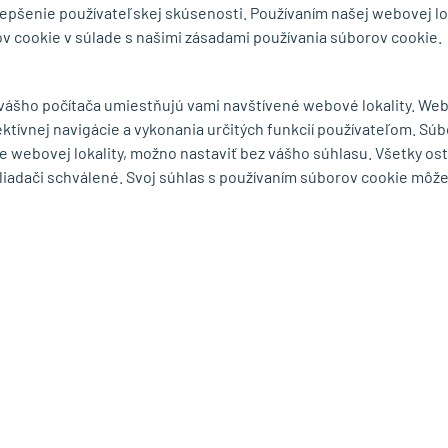
lepšenie používateľskej skúsenosti. Používaním našej webovej lo
v cookie v súlade s našimi zásadami používania súborov cookie.
byt.sk
 vášho počítača umiestňujú vami navštívené webové lokality. We
ektívnej navigácie a vykonania určitých funkcií používateľom. Súb
MENU
e webovej lokality, možno nastaviť bez vášho súhlasu. Všetky os
liadači schválené. Svoj súhlas s používaním súborov cookie môž
ká 75
O spoločnosti
Ochrana osobných
rešov
Série a výrobcovia
Obchodné podmie
mape
Dodacie podmienky
Reklamačný poria
Cookies
Odstúpiť od zmluv