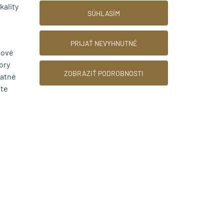
kality
SÚHLASÍM
PRIJAŤ NEVYHNUTNÉ
bové
ory
ZOBRAZIŤ PODROBNOSTI
NEWSLETTER
tatné
ete
 údajov
nky
dok
Súhlasím so spracovaním osobných údajov
y tu
pre marketingové účely.
Zásady ochrany
osobných údajov
.
© 2026 TINBYT s.r.o.
Web dizajn: MARLOW DESIGN