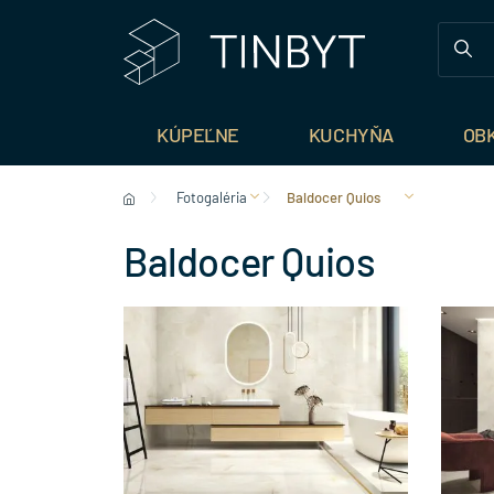
KÚPEĽNE
KUCHYŇA
OB
Fotogaléria
Baldocer Quios
Baldocer Quios