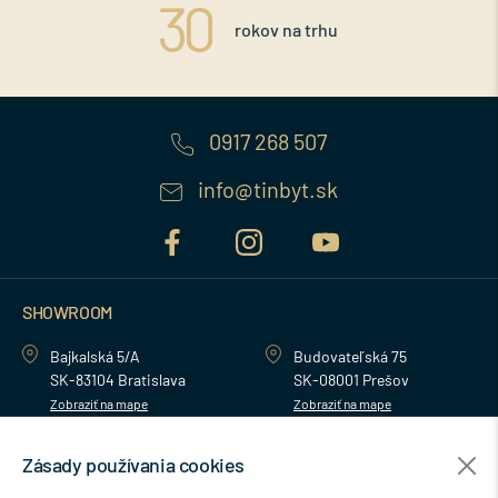
rokov na trhu
0917 268 507
info@tinbyt.sk
SHOWROOM
Bajkalská 5/A
Budovateľská 75
SK-83104 Bratislava
SK-08001 Prešov
Zobraziť na mape
Zobraziť na mape
Zásady používania cookies
MENU