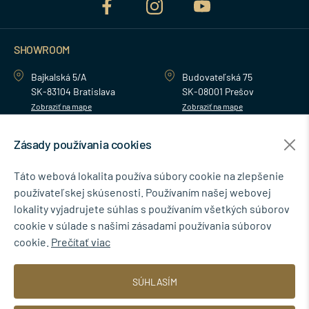
SHOWROOM
Bajkalská 5/A
Budovateľská 75
SK-83104 Bratislava
SK-08001 Prešov
Zobraziť na mape
Zobraziť na mape
Zásady používania cookies
MENU
Táto webová lokalita používa súbory cookie na zlepšenie
používateľskej skúsenosti. Používaním našej webovej
NEWSLETTER
lokality vyjadrujete súhlas s používaním všetkých súborov
cookie v súlade s našimi zásadami používania súborov
cookie.
Prečítať viac
Súhlasím so spracovaním osobných údajov pre marketingové účely.
SÚHLASÍM
Zásady ochrany osobných údajov
.