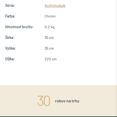
Séria:
Archimodule
Farba:
Chróm
Hmotnosť brutto:
0.2 kg
Šírka:
35 cm
Výška:
35 cm
Dĺžka:
220 cm
rokov na trhu