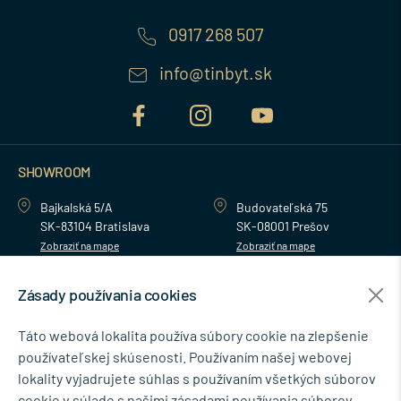
0917 268 507
info@tinbyt.sk
SHOWROOM
Bajkalská 5/A
Budovateľská 75
SK-83104 Bratislava
SK-08001 Prešov
Zobraziť na mape
Zobraziť na mape
Zásady používania cookies
MENU
Táto webová lokalita používa súbory cookie na zlepšenie
používateľskej skúsenosti. Používaním našej webovej
NEWSLETTER
lokality vyjadrujete súhlas s používaním všetkých súborov
cookie v súlade s našimi zásadami používania súborov