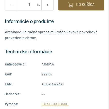
-
+
DO KOŠÍKA
ks
Informácie o produkte
Archimodule ručná sprcha mikrofón kovová povrchové
prevedenie chróm.
Technické informácie
Katalógové č.:
A1519AA
Kód:
222185
EAN:
4015413327336
Jednotka:
ks
Výrobca:
IDEAL STANDARD