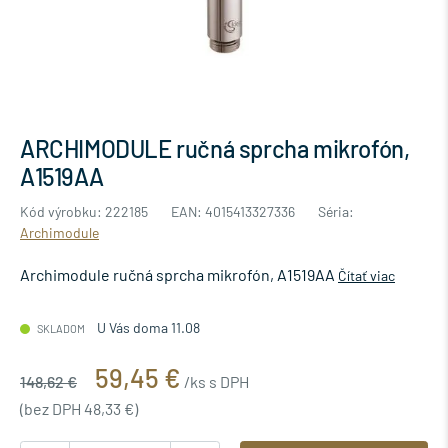
ARCHIMODULE ručná sprcha mikrofón,
A1519AA
Kód výrobku: 222185
EAN: 4015413327336
Séria:
Archimodule
Archimodule ručná sprcha mikrofón, A1519AA
Čítať viac
U Vás doma 11.08
SKLADOM
59,45 €
148,62 €
/ks s DPH
(bez DPH 48,33 €)