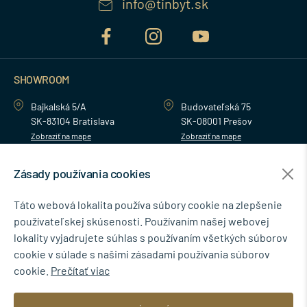
info@tinbyt.sk
SHOWROOM
Bajkalská 5/A
Budovateľská 75
SK-83104 Bratislava
SK-08001 Prešov
Zobraziť na mape
Zobraziť na mape
Zásady používania cookies
MENU
Táto webová lokalita používa súbory cookie na zlepšenie
používateľskej skúsenosti. Používaním našej webovej
NEWSLETTER
lokality vyjadrujete súhlas s používaním všetkých súborov
cookie v súlade s našimi zásadami používania súborov
cookie.
Prečítať viac
Súhlasím so spracovaním osobných údajov pre marketingové účely.