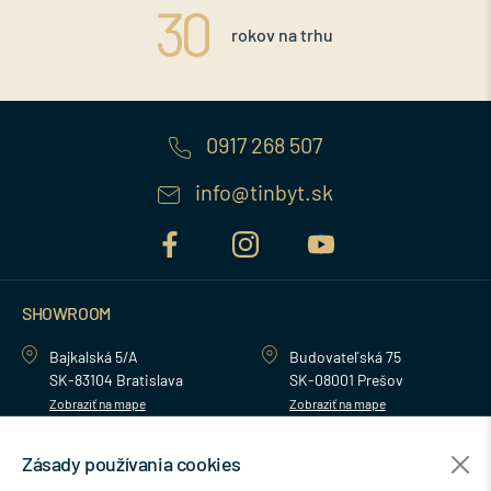
rokov na trhu
0917 268 507
info@tinbyt.sk
SHOWROOM
Bajkalská 5/A
Budovateľská 75
SK-83104 Bratislava
SK-08001 Prešov
Zobraziť na mape
Zobraziť na mape
Zásady používania cookies
MENU