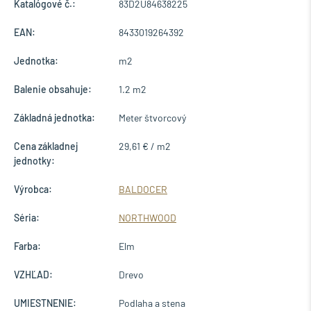
Katalógové č.:
83D2U84638225
EAN:
8433019264392
Jednotka:
m2
Balenie obsahuje:
1.2 m2
Základná jednotka:
Meter štvorcový
Cena základnej
29,61 € / m2
jednotky:
Výrobca:
BALDOCER
Séria:
NORTHWOOD
Farba:
Elm
VZHĽAD:
Drevo
UMIESTNENIE:
Podlaha a stena