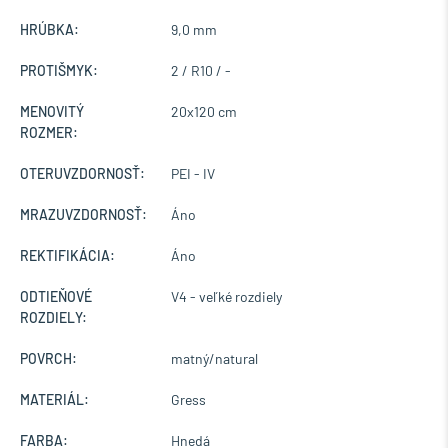
HRÚBKA:
9,0 mm
PROTIŠMYK:
2 / R10 / -
MENOVITÝ
20x120 cm
ROZMER:
OTERUVZDORNOSŤ:
PEI - IV
MRAZUVZDORNOSŤ:
Áno
REKTIFIKÁCIA:
Áno
ODTIEŇOVÉ
V4 - veľké rozdiely
ROZDIELY:
POVRCH:
matný/natural
MATERIÁL:
Gress
FARBA:
Hnedá