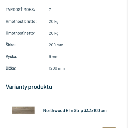
TVRDOSŤ MOHS:
7
Hmotnosť brutto:
20 kg
Hmotnosť netto:
20 kg
Šírka:
200 mm
Výška:
9 mm
Dĺžka:
1200 mm
Varianty produktu
Northwood Elm Strip 33,3x100 cm