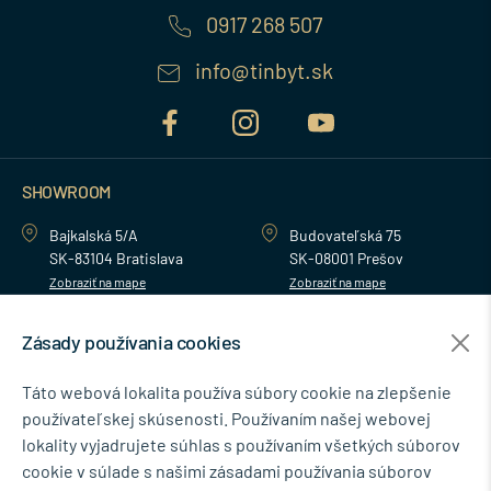
0917 268 507
info@tinbyt.sk
SHOWROOM
Bajkalská 5/A
Budovateľská 75
SK-83104 Bratislava
SK-08001 Prešov
Zobraziť na mape
Zobraziť na mape
Zásady používania cookies
MENU
Táto webová lokalita používa súbory cookie na zlepšenie
používateľskej skúsenosti. Používaním našej webovej
NEWSLETTER
lokality vyjadrujete súhlas s používaním všetkých súborov
cookie v súlade s našimi zásadami používania súborov