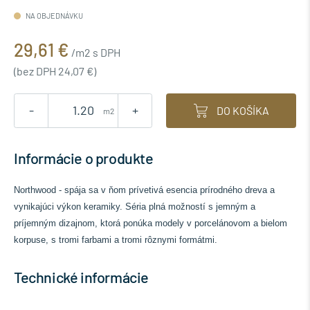
NA OBJEDNÁVKU
29,61 €
/m2 s DPH
(bez DPH 24,07 €)
-
+
DO KOŠÍKA
m2
Informácie o produkte
Northwood - spája sa v ňom prívetivá esencia prírodného dreva a
vynikajúci výkon keramiky. Séria plná možností s jemným a
príjemným dizajnom, ktorá ponúka modely v porcelánovom a bielom
korpuse, s tromi farbami a tromi rôznymi formátmi.
Technické informácie