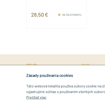
28,50 €
NA OBJEDNÁVKU
ný prístup
rokov na trhu
Stiahn
níkovi
Zásady používania cookies
Táto webová lokalita používa súbory cookie na z
vyjadrujete súhlas s používaním všetkých súboro
0917 268 507
info@tin
Prečítať viac