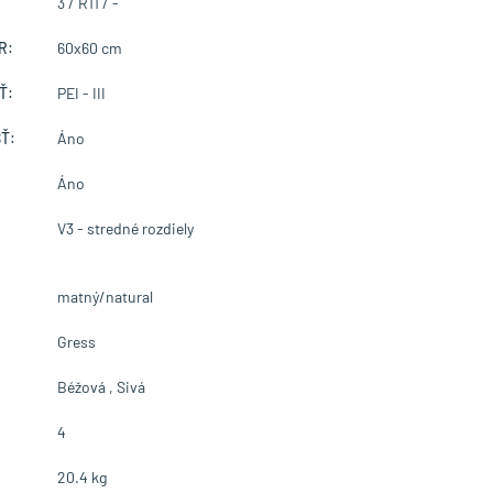
3 / R11 / -
R:
60x60 cm
Ť:
PEI - III
Ť:
Áno
Áno
V3 - stredné rozdiely
matný/natural
Gress
Béžová , Sivá
4
20.4 kg