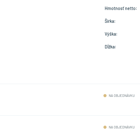
Hmotnosť netto:
Šírka:
Výška:
Dĺžka:
NA OBJEDNÁVKU
NA OBJEDNÁVKU