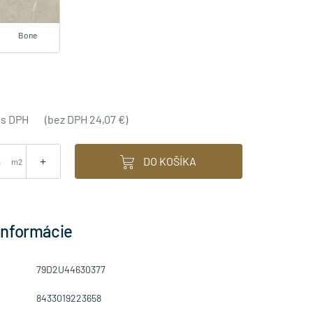
Bone
 s DPH
(bez DPH 24,07 €)
+
DO KOŠÍKA
m2
informácie
79D2U44630377
8433019223658