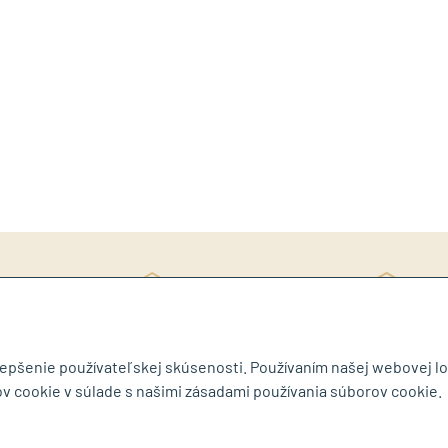
Rý
ite si katalóg
3D návrh ZDARMA
ob
lepšenie používateľskej skúsenosti. Používaním našej webovej lo
v cookie v súlade s našimi zásadami používania súborov cookie.
byt.sk