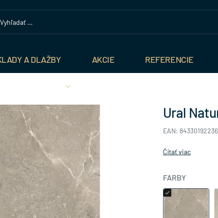
KLADY A DLAŽBY
AKCIE
REFERENCIE
Ural Natu
EAN: 84330192236
Čítať viac
FARBY