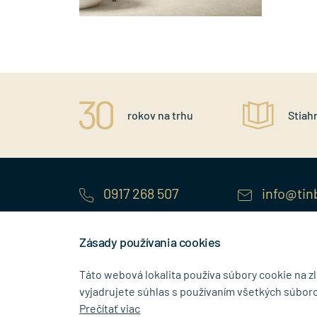
ný prístup
rokov na trhu
Stiahn
níkovi
0917 268 507
info@tin
Zásady používania cookies
SHOWROOM
Táto webová lokalita používa súbory cookie na z
vyjadrujete súhlas s používaním všetkých súboro
Bajkalská 5/A
Budovateľs
Prečítať viac
SK-83104 Bratislava
SK-08001 P