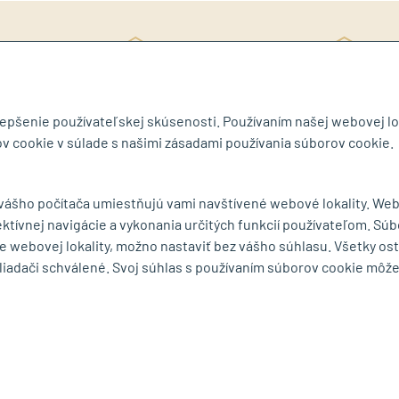
Rý
ite si katalóg
3D návrh ZDARMA
ob
lepšenie používateľskej skúsenosti. Používaním našej webovej lo
v cookie v súlade s našimi zásadami používania súborov cookie.
byt.sk
 vášho počítača umiestňujú vami navštívené webové lokality. We
ektívnej navigácie a vykonania určitých funkcií používateľom. Súb
MENU
e webovej lokality, možno nastaviť bez vášho súhlasu. Všetky os
liadači schválené. Svoj súhlas s používaním súborov cookie môž
ká 75
O spoločnosti
Ochrana osobných
rešov
Série a výrobcovia
Obchodné podmie
mape
Dodacie podmienky
Reklamačný poria
Cookies
Odstúpiť od zmluv