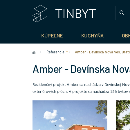
KÚPEĽNE
KUCHYŇA
OB
Referencie
Amber - Devínska Nová Ves, Brati
Amber - Devínska Nová
Rezidenčný projekt Amber sa nachádza v Devínskej Novej
exteriérových plôch. V projekte sa nachádza 156 bytov