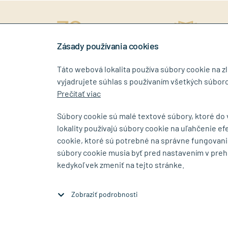
ný prístup
rokov na trhu
Stiahn
níkovi
Zásady používania cookies
Táto webová lokalita používa súbory cookie na z
vyjadrujete súhlas s používaním všetkých súboro
0917 268 507
info@tin
Prečítať viac
Súbory cookie sú malé textové súbory, ktoré do
lokality používajú súbory cookie na uľahčenie ef
SHOWROOM
cookie, ktoré sú potrebné na správne fungovani
súbory cookie musia byť pred nastavením v preh
Bajkalská 5/A
Budovateľs
kedykoľvek zmeniť na tejto stránke.
SK-83104 Bratislava
SK-08001 P
Zobraziť na mape
Zobraziť na 
Zobraziť podrobnosti