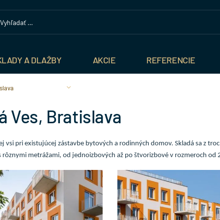
KLADY A DLAŽBY
AKCIE
REFERENCIE
slava
 Ves, Bratislava
 vsi pri existujúcej zástavbe bytových a rodinných domov. Skladá sa z tro
 s rôznymi metrážami, od jednoizbových až po štvorizbové v rozmeroch od