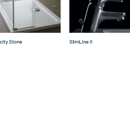
city Stone
SlimLine II