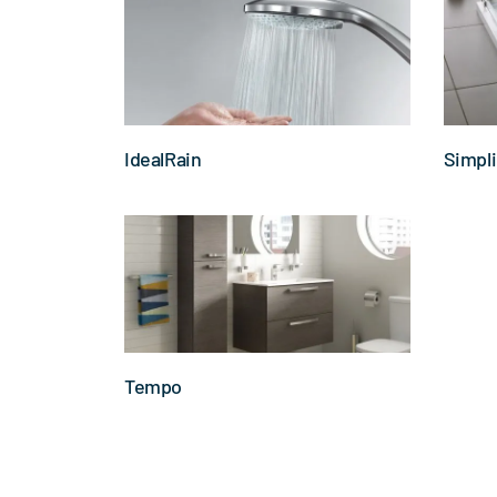
IdealRain
Simpli
Tempo