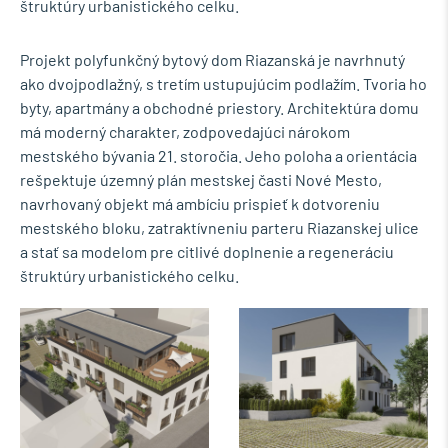
štruktúry urbanistického celku.
Projekt polyfunkčný bytový dom Riazanská je navrhnutý
ako dvojpodlažný, s tretím ustupujúcim podlažím. Tvoria ho
byty, apartmány a obchodné priestory. Architektúra domu
má moderný charakter, zodpovedajúci nárokom
mestského bývania 21. storočia. Jeho poloha a orientácia
rešpektuje územný plán mestskej časti Nové Mesto,
navrhovaný objekt má ambíciu prispieť k dotvoreniu
mestského bloku, zatraktívneniu parteru Riazanskej ulice
a stať sa modelom pre citlivé doplnenie a regeneráciu
štruktúry urbanistického celku.