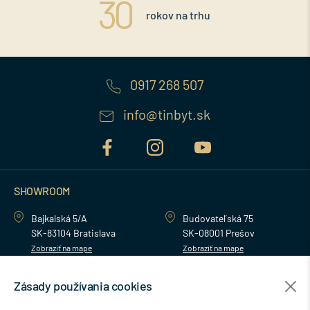
rokov na trhu
0917 268 507
info@tinbyt.sk
SHOWROOM
Bajkalská 5/A
Budovateľská 75
SK-83104 Bratislava
SK-08001 Prešov
Zobraziť na mape
Zobraziť na mape
Zásady používania cookies
MENU